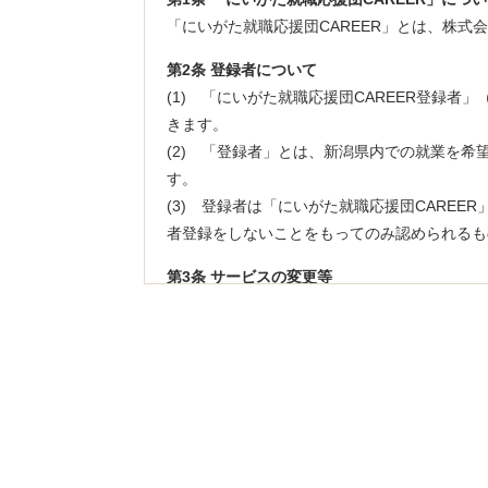
「にいがた就職応援団CAREER」とは、株
第2条 登録者について
(1) 「にいがた就職応援団CAREER登録
きます。
(2) 「登録者」とは、新潟県内での就業を希
す。
(3) 登録者は「にいがた就職応援団CARE
者登録をしないことをもってのみ認められるも
第3条 サービスの変更等
(1) 当社は、業務運営上やむを得ない場合
ます。
(2) 「にいがた就職応援団CAREER」上
第4条 登録者の禁止行為
登録者は、本サービスの利用に際し、以下の内
(1) 虚偽の情報を提供する行為。
(2) 他の登録者または第三者の財産、プライ