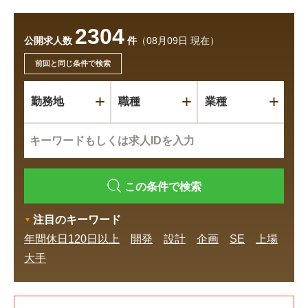
2304
公開求人数
件
（08月09日 現在）
前回と同じ条件で検索
勤務地
職種
業種
この条件で検索
注目のキーワード
年間休日120日以上
開発
設計
企画
SE
上場
大手