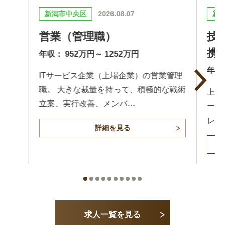
新発田市
2026.08.07
燕
技術営業（海外顧客・工場連
メ
携）
年収：
年収： 600万円～ 900万円
管理
刃物
な戦術
生協
上場メーカーの技術営業。 半導体パッケ
案を
ージの基幹部材であるFC-BGAサブスト
レートの技術営業とし…
詳細を見る
求人一覧を見る