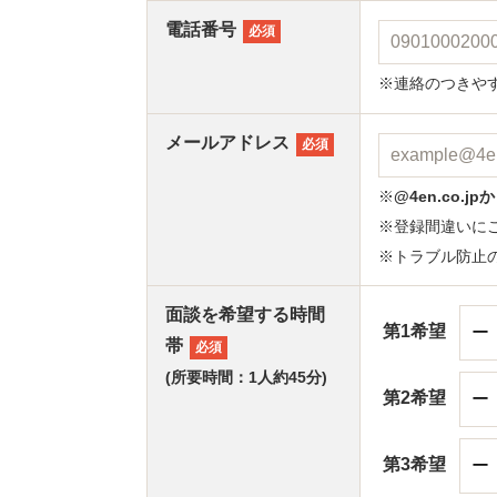
電話番号
必須
連絡のつきや
メールアドレス
必須
@4en.co
登録間違いに
トラブル防止
面談を希望する時間
第1希望
帯
必須
(所要時間：1人約45分)
第2希望
第3希望