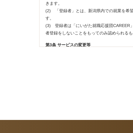
きます。
(2) 「登録者」とは、新潟県内での就業を希
す。
(3) 登録者は「にいがた就職応援団CARE
者登録をしないことをもってのみ認められるも
第3条 サービスの変更等
(1) 当社は、業務運営上やむを得ない場合
ます。
(2) 「にいがた就職応援団CAREER」上
第4条 登録者の禁止行為
登録者は、本サービスの利用に際し、以下の内
(1) 虚偽の情報を提供する行為。
(2) 他の登録者または第三者の財産、プライ
(3) 他の登録者または第三者を誹謗中傷する
(4) 犯罪行為、または法令、公序良俗に反す
(5) 「にいがた就職応援団CAREER」を
(6) 「にいがた就職応援団CAREER」の