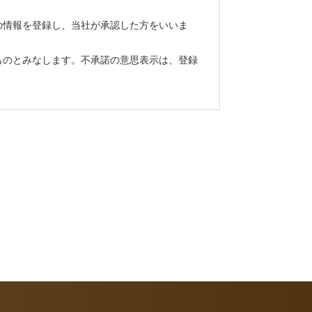
他の情報を登録し、当社が承認した方をいいま
るものとみなします。不承諾の意思表示は、登録
時中断することがあり、登録者はこれを承諾し
は終了することができます。
用目的の範囲を超えて利用する行為。
る行為。