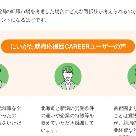
新潟の転職市場を考慮した場合にどんな選択肢が考えられるの
ヒントになるはずです。
にいがた就職応援団CAREER
ユーザーの声
元就職を全
北海道と新潟の労働条件
首都圏よ
かったの
の違いや企業の特徴等を
ことは覚
報をいただ
教えていただき感謝して
が、新潟
！
います。
要経費な