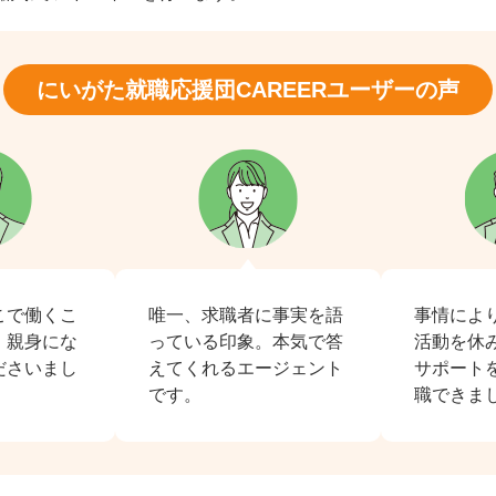
にいがた就職応援団CAREER
ユーザーの声
こで働くこ
唯一、求職者に事実を語
事情によ
、親身にな
っている印象。本気で答
活動を休
ださいまし
えてくれるエージェント
サポート
です。
職できま