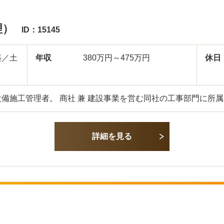
理）
ID：15145
築／土
年収
380万円～475万円
休日
備施工管理者。 商社 兼 建設事業を営む同社の工事部門に所
詳細を見る