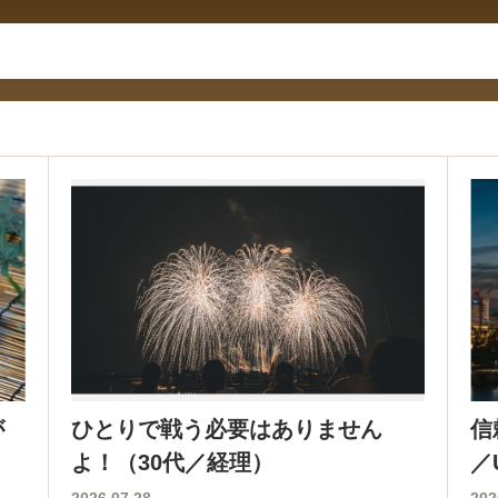
が
ひとりで戦う必要はありません
信
）
よ！（30代／経理）
／