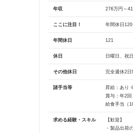
年収
276万円～4
ここに注目！
年間休日12
年間休日
121
休日
日曜日、祝
その他休日
完全週休2
諸手当等
昇給：あり 
賞与：年2回
給食手当（10
求める経験・スキル
【歓迎】
・製品出荷