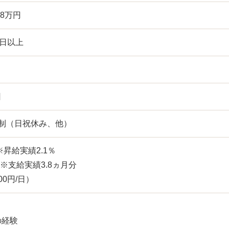
18万円
0日以上
日
日制（日祝休み、他）
※昇給実績2.1％
 ※支給実績3.8ヵ月分
0円/日）
の経験