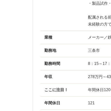
・製品試作
配属される
未経験の方
業種
メーカー／
勤務地
三条市
勤務時間
8：15～17
年収
278万円～4
ここに注目！
年間休日12
年間休日
121