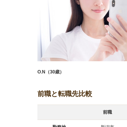
O.N（30歳）
前職と転職先比較
前職