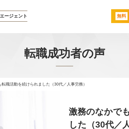
エージェント
無料
転職成功者の声
も転職活動を続けられました（30代／人事労務）
激務のなかで
した（30代／