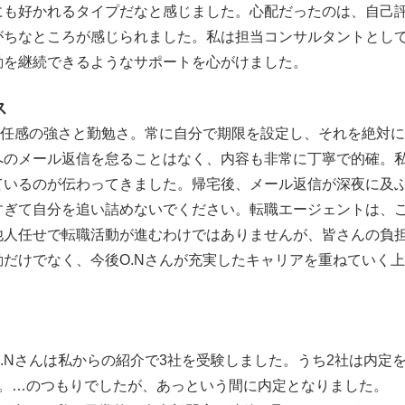
にも好かれるタイプだなと感じました。心配だったのは、自己
がちなところが感じられました。私は担当コンサルタントとし
動を継続できるようなサポートを心がけました。
ス
責任感の強さと勤勉さ。常に自分で期限を設定し、それを絶対
へのメール返信を怠ることはなく、内容も非常に丁寧で的確。
ているのが伝わってきました。帰宅後、メール返信が深夜に及
すぎて自分を追い詰めないでください。転職エージェントは、
他人任せで転職活動が進むわけではありませんが、皆さんの負
だけでなく、今後O.Nさんが充実したキャリアを重ねていく
.Nさんは私からの紹介で3社を受験しました。うち2社は内定
枠。…のつもりでしたが、あっという間に内定となりました。