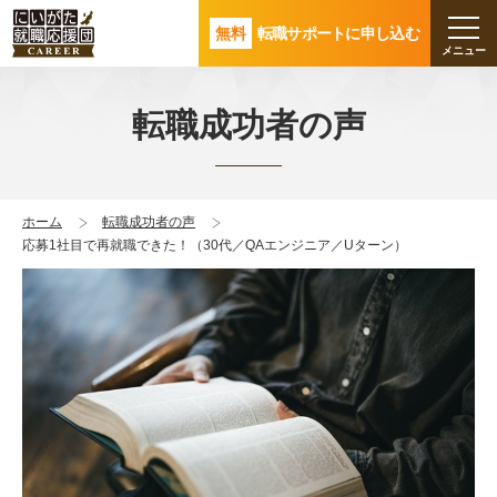
無料
転職サポートに申し込む
転職成功者の声
ホーム
転職成功者の声
応募1社目で再就職できた！（30代／QAエンジニア／Uターン）