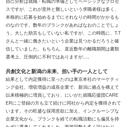
自己分析は就職・転職の準備としてベーシックなプロセ
スですが、これが意外と難しいという求職者様は多く、
本格的に応募を始めるまでにそれなりの時間がかかるも
のなのです。数年のブランクがあればなおのことでしょ
う。大した助言もしていない私ですが、この時既に、T.T
さんと一緒に働きたいという企業は見つかるだろうと確
信していました。もちろん、直近数年の離職期間は書類
選考上、圧倒的に不利ではありますが…。
共創文化と新潟の未来、担い手の一人として
結果として内定獲得に至ったのは東京本社のマーケティ
ング会社。増収増益の成長企業で、新潟に拠点を構えて
以来積極的に増員しており、にいがた就職応援団CARE
ERにご登録の方も立て続けに同社から内定を獲得されて
います。その旺盛な採用意欲に加え、インクルーシブな
企業文化から、ブランクを経ての転職活動にも偏見を持
たずに選考してくれました。面接回数を多く設けたり、