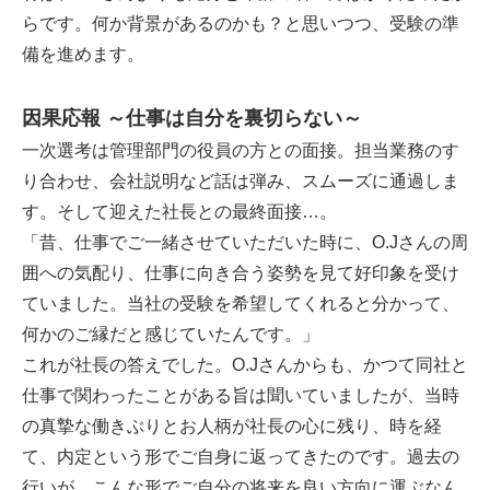
らです。何か背景があるのかも？と思いつつ、受験の準
備を進めます。
因果応報 ～仕事は自分を裏切らない～
一次選考は管理部門の役員の方との面接。担当業務のす
り合わせ、会社説明など話は弾み、スムーズに通過しま
す。そして迎えた社長との最終面接…。
「昔、仕事でご一緒させていただいた時に、O.Jさんの周
囲への気配り、仕事に向き合う姿勢を見て好印象を受け
ていました。当社の受験を希望してくれると分かって、
何かのご縁だと感じていたんです。」
これが社長の答えでした。O.Jさんからも、かつて同社と
仕事で関わったことがある旨は聞いていましたが、当時
の真摯な働きぶりとお人柄が社長の心に残り、時を経
て、内定という形でご自身に返ってきたのです。過去の
行いが、こんな形でご自分の将来を良い方向に運ぶなん