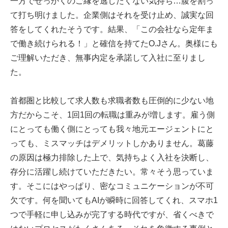
一方でせっかくのご縁を逃したくない気持ち…腹を割っ
て打ち明けました。企業側はそれを受け止め、誠実な回
答をしてくれたそうです。結果、「この会社なら定年ま
で働き続けられる！」と確信を持てたO.Jさん。奥様にも
ご理解いただき、無事内定を承諾して入社に至りまし
た。
首都圏と比較して求人数も求職者数も圧倒的に少ない地
方だからこそ、1回1回の転職は重みが増します。雇う側
にとっても働く側にとっても我々地元エージェントにと
っても、ミスマッチはデメリットしかありません。葛藤
の原因は極力排除した上で、気持ちよく入社を決断し、
存分に活躍し続けていただきたい。常々そう思っていま
す。そこにはやっぱり、密なコミュニケーションが不可
欠です。何を聞いてもAIが瞬時に回答してくれ、スマホ1
つで手軽に申し込みが完了する時代ですが、省くべきで