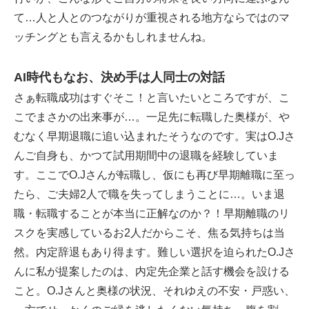
て…人と人とのつながりが重視される地方ならではのマ
ッチングとも言えるかもしれませんね。
AI時代もなお、決め手は人同士の対話
さぁ転職成功はすぐそこ！と言いたいところですが、こ
こでまさかの出来事が…。一足先に転職した奥様が、や
むなく早期退職に追い込まれたそうなのです。実はO.Jさ
んご自身も、かつて試用期間中の退職を経験していま
す。ここでO.Jさんが転職し、仮にも再び早期離職に至っ
たら、ご夫婦2人で職を失ってしまうことに…。いま退
職・転職することが本当に正解なのか？！早期離職のリ
スクを実感しているお2人だからこそ、焦る気持ちは当
然。内定辞退もあり得ます。難しい選択を迫られたO.Jさ
んに私が提案したのは、内定先企業と話す機会を設ける
こと。O.Jさんと奥様の状況、それゆえの不安・戸惑い、