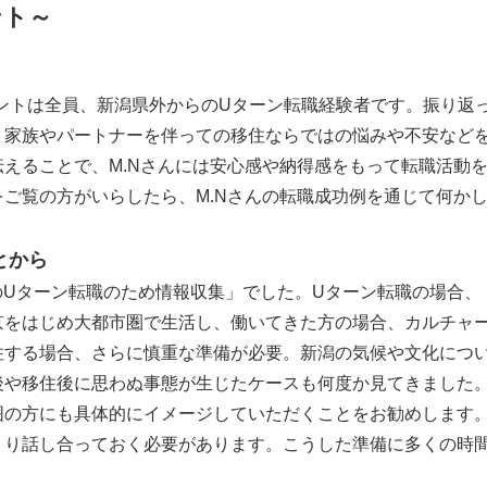
ント～
タントは全員、新潟県外からのUターン転職経験者です。振り返っ
。家族やパートナーを伴っての移住ならではの悩みや不安など
えることで、M.Nさんには安心感や納得感をもって転職活動
をご覧の方がいらしたら、M.Nさんの転職成功例を通じて何か
とから
後のUターン転職のため情報収集」でした。Uターン転職の場合
京をはじめ大都市圏で生活し、働いてきた方の場合、カルチャ
住する場合、さらに慎重な準備が必要。新潟の気候や文化につ
後や移住後に思わぬ事態が生じたケースも何度か見てきました
囲の方にも具体的にイメージしていただくことをお勧めします
り話し合っておく必要があります。こうした準備に多くの時間