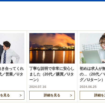
向き合ってくれ
丁寧な説明で非常に安心し
初めは求人が
代／営業／Uタ
ました（20代／購買／Uタ
の…（20代／
ーン）
グ／Uターン
2024.07.16
2024.06.25
を見る
詳細を見る
詳細を