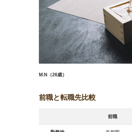
M.N（26歳）
前職と転職先比較
前職